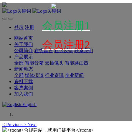
会员注册1
登录
注册
网站首页
会员注册2
关于我们
公司简介
在线留言
在线反馈
联系我们
产品展示
全部
智能音箱
云摄像头
智能路由器
新闻动态
全部
媒体报道
行业资讯
企业新闻
资料下载
客户案例
加入我们
English
<
Previous
>
Next