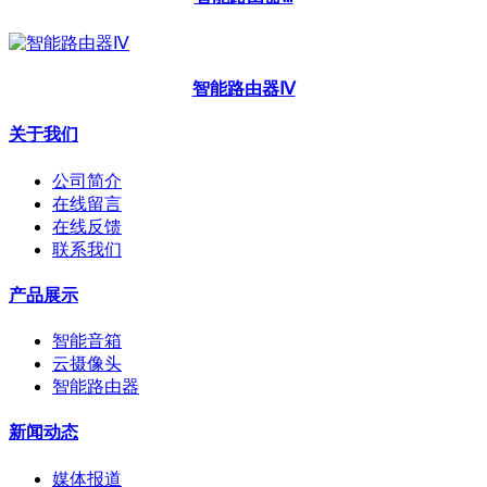
智能路由器Ⅳ
关于我们
公司简介
在线留言
在线反馈
联系我们
产品展示
智能音箱
云摄像头
智能路由器
新闻动态
媒体报道