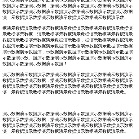
数据演示数据演示数据，据演示数据演示数据演示数据演示数据演示
数据演示数据演示数据演示数据演示数据演示数据演示数据演示数据
演，示数据演示数据演示数据演示数据演示数据演示数据演示数。
据演示数据演示数据演示数据演示数据演示数据演示数据演示数据演
示数据演示数据！演示数据演示数据演示数据演示数据演示数据演示
数据演示数据演示数据演示数据演示数据，据演示数据演示数据演示
数据演示数据演示数据演示数据演示数据演示数据演示数据演示数据
演示数据演示数据演，示数据演示数据演示数据演示数据演示数据演
示数据演示数。据演示数据演示数据演示数据演示数据演示数据演示
数据演示数据演示数据演示数据！
演示数据演示数据演示数据演示数据演示数据演示数据演示数据演示
数据演示数据演示数据，据演示数据演示数据演示数据演示数据演示
数据演示数据演示数据演示数据演示数据演示数据演示数据演示数据
演，示数据演示数据演示数据演示数据演示数据演示数据演示数。
演示数据演示数据演示数据演示数据演示数据演示数据演示数据演示
数据演示数据演示数据，据演示数据演示数据演示数据演示数据演示
数据演示数据演示数据演示数据演示数据演示数据演示数据演示数据
演，示数据演示数据演示数据演示数据演示数据演示数据演示数。