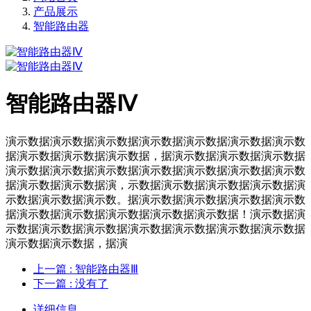
产品展示
智能路由器
智能路由器Ⅳ
演示数据演示数据演示数据演示数据演示数据演示数据演示数
据演示数据演示数据演示数据，据演示数据演示数据演示数据
演示数据演示数据演示数据演示数据演示数据演示数据演示数
据演示数据演示数据演，示数据演示数据演示数据演示数据演
示数据演示数据演示数。据演示数据演示数据演示数据演示数
据演示数据演示数据演示数据演示数据演示数据！演示数据演
示数据演示数据演示数据演示数据演示数据演示数据演示数据
演示数据演示数据，据演
上一篇
: 智能路由器Ⅲ
下一篇
: 没有了
详细信息