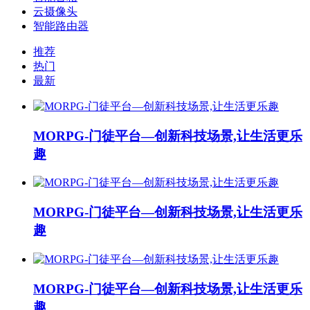
云摄像头
智能路由器
推荐
热门
最新
MORPG‌-门徒平台—创新科技场景,让生活更乐
趣
MORPG‌-门徒平台—创新科技场景,让生活更乐
趣
MORPG‌-门徒平台—创新科技场景,让生活更乐
趣