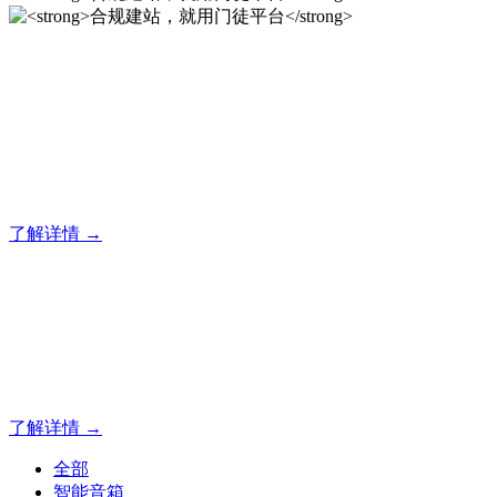
合规建站，就用门徒平台
门徒平台企业建站系统的研发，为你提供合规、安全、专业的
官网解决方案！
了解详情 →
合规建站，就用门徒平台
合规建站，就用门徒平台
了解详情 →
全部
智能音箱