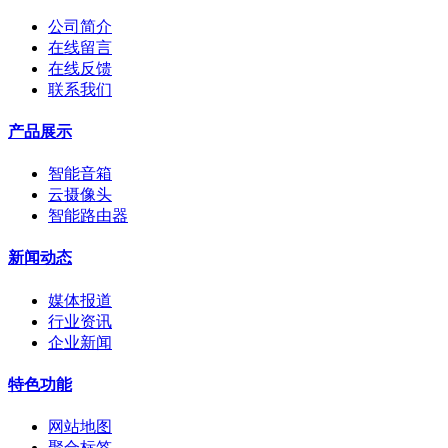
公司简介
在线留言
在线反馈
联系我们
产品展示
智能音箱
云摄像头
智能路由器
新闻动态
媒体报道
行业资讯
企业新闻
特色功能
网站地图
聚合标签