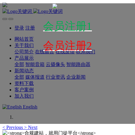
会员注册1
登录
注册
网站首页
会员注册2
关于我们
公司简介
在线留言
在线反馈
联系我们
产品展示
全部
智能音箱
云摄像头
智能路由器
新闻动态
全部
媒体报道
行业资讯
企业新闻
资料下载
客户案例
加入我们
English
<
Previous
>
Next