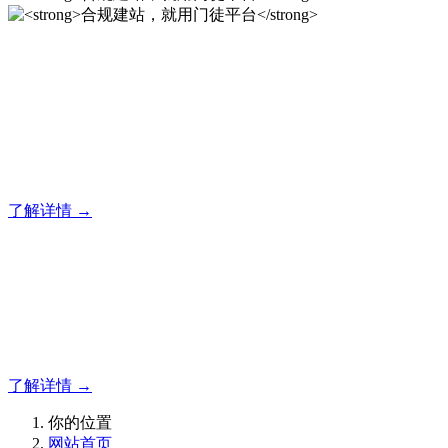
合规建站，就用门徒平台
门徒平台企业建站系统的研发，为你提供合规、安全、专业的
官网解决方案！
了解详情 →
合规建站，就用门徒平台
合规建站，就用门徒平台
了解详情 →
你的位置
网站首页