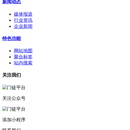
新闻动态
媒体报道
行业资讯
企业新闻
特色功能
网站地图
聚合标签
站内搜索
关注我们
关注公众号
添加小程序