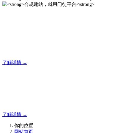
合规建站，就用门徒平台
门徒平台企业建站系统的研发，为你提供合规、安全、专业的
官网解决方案！
了解详情 →
合规建站，就用门徒平台
合规建站，就用门徒平台
了解详情 →
你的位置
网站首页