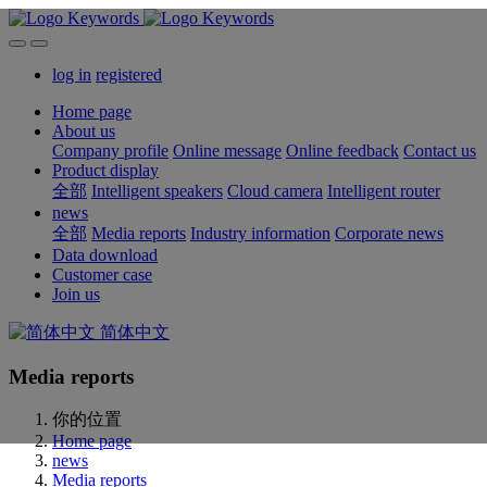
log in
registered
Home page
About us
Company profile
Online message
Online feedback
Contact us
Product display
全部
Intelligent speakers
Cloud camera
Intelligent router
news
全部
Media reports
Industry information
Corporate news
Data download
Customer case
Join us
简体中文
Media reports
你的位置
Home page
news
Media reports