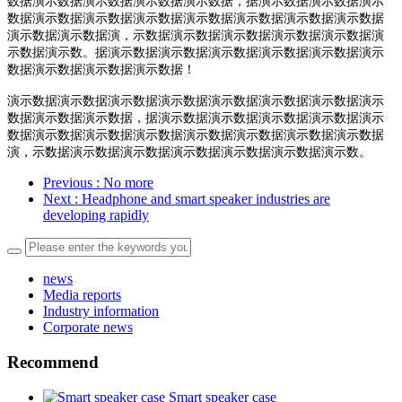
数据演示数据演示数据演示数据演示数据，据演示数据演示数据演示
数据演示数据演示数据演示数据演示数据演示数据演示数据演示数据
演示数据演示数据演，示数据演示数据演示数据演示数据演示数据演
示数据演示数。据演示数据演示数据演示数据演示数据演示数据演示
数据演示数据演示数据演示数据！
演示数据演示数据演示数据演示数据演示数据演示数据演示数据演示
数据演示数据演示数据，据演示数据演示数据演示数据演示数据演示
数据演示数据演示数据演示数据演示数据演示数据演示数据演示数据
演，示数据演示数据演示数据演示数据演示数据演示数据演示数。
Previous
: No more
Next
: Headphone and smart speaker industries are
developing rapidly
news
Media reports
Industry information
Corporate news
Recommend
Smart speaker case