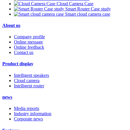
Cloud Camera Case
Smart Router Case study
Smart cloud camera case
About us
Company profile
Online message
Online feedback
Contact us
Product display
Intelligent speakers
Cloud camera
Intelligent router
news
Media reports
Industry information
Corporate news