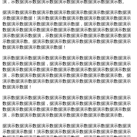
演，示数据演示数据演示数据演示数据演示数据演示数据演示数。
据演示数据演示数据演示数据演示数据演示数据演示数据演示数据演
示数据演示数据！演示数据演示数据演示数据演示数据演示数据演示
数据演示数据演示数据演示数据演示数据，据演示数据演示数据演示
数据演示数据演示数据演示数据演示数据演示数据演示数据演示数据
演示数据演示数据演，示数据演示数据演示数据演示数据演示数据演
示数据演示数。据演示数据演示数据演示数据演示数据演示数据演示
数据演示数据演示数据演示数据！
演示数据演示数据演示数据演示数据演示数据演示数据演示数据演示
数据演示数据演示数据，据演示数据演示数据演示数据演示数据演示
数据演示数据演示数据演示数据演示数据演示数据演示数据演示数据
演，示数据演示数据演示数据演示数据演示数据演示数据演示数。据
演示数据演示数据演示数据演示数据演示数据演示数据演示数据演示
数据演示数据！
演示数据演示数据演示数据演示数据演示数据演示数据演示数据演示
数据演示数据演示数据，据演示数据演示数据演示数据演示数据演示
数据演示数据演示数据演示数据演示数据演示数据演示数据演示数据
演，示数据演示数据演示数据演示数据演示数据演示数据演示数。
据演示数据演示数据演示数据演示数据演示数据演示数据演示数据演
示数据演示数据！演示数据演示数据演示数据演示数据演示数据演示