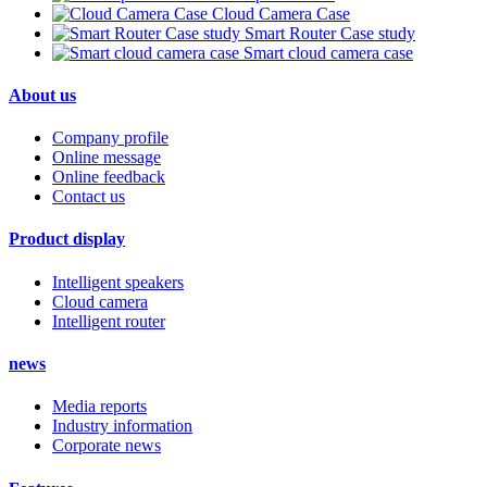
Cloud Camera Case
Smart Router Case study
Smart cloud camera case
About us
Company profile
Online message
Online feedback
Contact us
Product display
Intelligent speakers
Cloud camera
Intelligent router
news
Media reports
Industry information
Corporate news