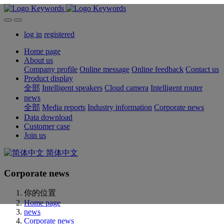
log in
registered
Home page
About us
Company profile
Online message
Online feedback
Contact us
Product display
全部
Intelligent speakers
Cloud camera
Intelligent router
news
全部
Media reports
Industry information
Corporate news
Data download
Customer case
Join us
简体中文
Corporate news
你的位置
Home page
news
Corporate news