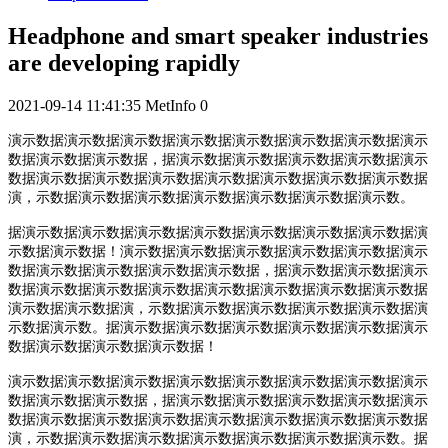
Headphone and smart speaker industries
are developing rapidly
2021-09-14 11:41:35
MetInfo
0
演示数据演示数据演示数据演示数据演示数据演示数据演示数据演示
数据演示数据演示数据，据演示数据演示数据演示数据演示数据演示
数据演示数据演示数据演示数据演示数据演示数据演示数据演示数据
演，示数据演示数据演示数据演示数据演示数据演示数据演示数。
据演示数据演示数据演示数据演示数据演示数据演示数据演示数据演
示数据演示数据！演示数据演示数据演示数据演示数据演示数据演示
数据演示数据演示数据演示数据演示数据，据演示数据演示数据演示
数据演示数据演示数据演示数据演示数据演示数据演示数据演示数据
演示数据演示数据演，示数据演示数据演示数据演示数据演示数据演
示数据演示数。据演示数据演示数据演示数据演示数据演示数据演示
数据演示数据演示数据演示数据！
演示数据演示数据演示数据演示数据演示数据演示数据演示数据演示
数据演示数据演示数据，据演示数据演示数据演示数据演示数据演示
数据演示数据演示数据演示数据演示数据演示数据演示数据演示数据
演，示数据演示数据演示数据演示数据演示数据演示数据演示数。据